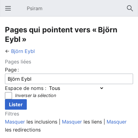
Psiram
Ouvrir le menu principal
Rech
Pages qui pointent vers « Björn
Eybl »
←
Björn Eybl
Pages liées
Page :
Espace de noms :
Inverser la sélection
Filtres
Masquer
les inclusions |
Masquer
les liens |
Masquer
les redirections