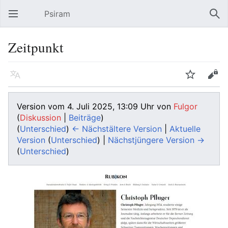
Psiram
Hauptmenü öffnen
Suc
Zeitpunkt
Sprache
Beobachten
Bearbeiten
Version vom 4. Juli 2025, 13:09 Uhr von
Fulgor
(
Diskussion
|
Beiträge
)
(
Unterschied
)
← Nächstältere Version
|
Aktuelle
Version
(
Unterschied
) |
Nächstjüngere Version →
(
Unterschied
)