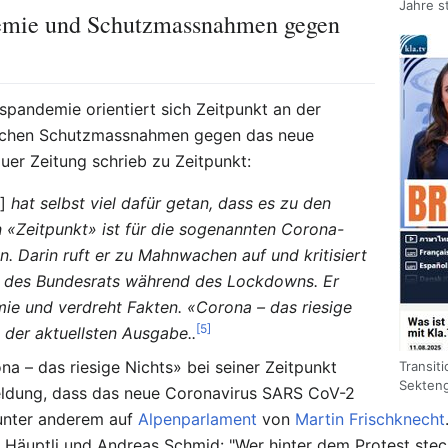
Jahre s
emie und Schutzmassnahmen gegen
pandemie orientiert sich Zeitpunkt an der
lichen Schutzmassnahmen gegen das neue
er Zeitung schrieb zu Zeitpunkt:
]
hat selbst viel dafür getan, dass es zu den
«Zeitpunkt» ist für die sogenannten Corona-
n. Darin ruft er zu Mahnwachen auf und kritisiert
le des Bundesrats während des Lockdowns. Er
ie und verdreht Fakten. «Corona – das riesige
[5]
e der aktuellsten Ausgabe..
na – das riesige Nichts» bei seiner Zeitpunkt
Transit
Sekten
 Meldung, dass das neue Coronavirus SARS CoV-2
i unter anderem auf
Alpenparlament
von
Martin Frischknecht
 Häuptli und Andreas Schmid: "Wer hinter dem Protest ste