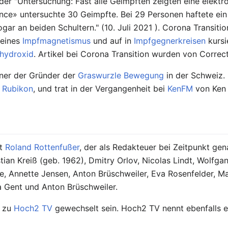
oder "Untersuchung: Fast alle Geimpften zeigten eine elek
ce» untersuchte 30 Geimpfte. Bei 29 Personen haftete ein M
gar an beiden Schultern." (10. Juli 2021 ). Corona Transitio
 eines
Impfmagnetismus
und auf in
Impfgegnerkreisen
kurs
hydroxid
. Artikel bei Corona Transition wurden von Correct
einer der Gründer der
Graswurzle Bewegung
in der Schweiz.
i
Rubikon
, und trat in der Vergangenheit bei
KenFM
von Ken 
rt
Roland Rottenfußer
, der als Redakteuer bei Zeitpunkt ge
istian Kreiß (geb. 1962), Dmitry Orlov, Nicolas Lindt, Wolfg
e, Annette Jensen, Anton Brüschweiler, Eva Rosenfelder, M
 Gent und Anton Brüschweiler.
n zu
Hoch2 TV
gewechselt sein. Hoch2 TV nennt ebenfalls ei