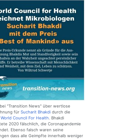
 bei "Transition News" über wertlose
chnung für
Sucharit Bhakdi
durch die
e
World Council For Health
. Bhakdi
ete 2020 fälschlich, die Coronapandemie
ndet. Ebenso falsch waren seine
ngen dass alle Geimpfte innerhalb weniger