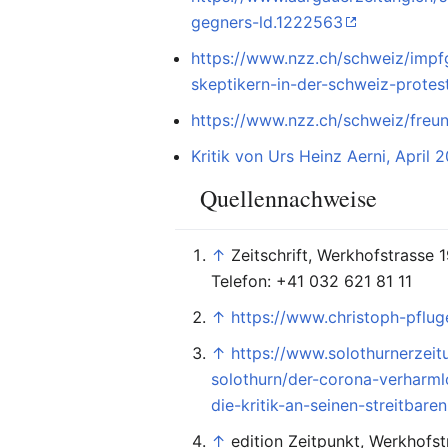
gegners-ld.1222563
https://www.nzz.ch/schweiz/impfg
skeptikern-in-der-schweiz-prote
https://www.nzz.ch/schweiz/freun
Kritik von Urs Heinz Aerni, April 
Quellennachweise
↑
Zeitschrift, Werkhofstrasse
Telefon: +41 032 621 81 11
↑
https://www.christoph-pflug
↑
https://www.solothurnerzeit
solothurn/der-corona-verharml
die-kritik-an-seinen-streitbar
↑
edition Zeitpunkt, Werkhofs