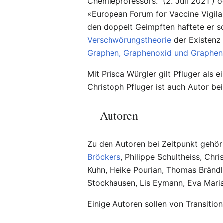
Chemieprofessors." (2. Juli 2021 ) 
«European Forum for Vaccine Vigilan
den doppelt Geimpften haftete er so
Verschwörungstheorie
der Existenz
Graphen, Graphenoxid und Graphen
Mit Prisca Würgler gilt Pfluger als 
Christoph Pfluger ist auch Autor be
Autoren
Zu den Autoren bei Zeitpunkt gehö
Bröckers
, Philippe Schultheiss, Chr
Kuhn, Heike Pourian, Thomas Brändl
Stockhausen, Lis Eymann, Eva Maria
Einige Autoren sollen von Transitio