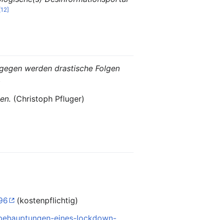
[12]
agegen werden drastische Folgen
)
hen.
(Christoph Pfluger)
96
(kostenpflichtig)
-behauptungen-eines-lockdown-