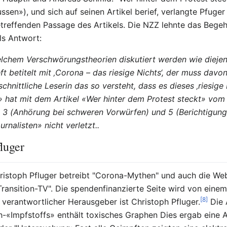
ssen»), und sich auf seinen Artikel berief, verlangte Pfug
etreffenden Passage des Artikels. Die NZZ lehnte das Bege
ls Antwort:
welchem Verschwörungstheorien diskutiert werden wie diejeni
t betitelt mit ‚Corona – das riesige Nichts‘, der muss davo
chnittliche Leserin das so versteht, dass es dieses ‚riesige 
hat mit dem Artikel «Wer hinter dem Protest steckt» vom 1
 3 (Anhörung bei schweren Vorwürfen) und 5 (Berichtigung)
rnalisten» nicht verletzt..
luger
istoph Pfluger betreibt "Corona-Mythen" und auch die Webs
ransition-TV". Die spendenfinanzierte Seite wird von einem
[8]
erantwortlicher Herausgeber ist Christoph Pfluger.
Die 
ch-«Impfstoffs» enthält toxisches Graphen Dies ergab eine 