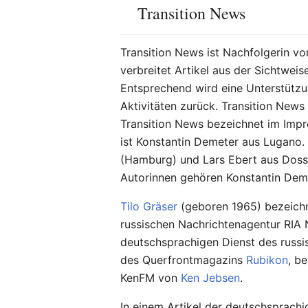
Transition News
Transition News ist Nachfolgerin v
verbreitet Artikel aus der Sichtwei
Entsprechend wird eine Unterstützu
Aktivitäten zurück. Transition News
Transition News bezeichnet im Impr
ist Konstantin Demeter aus Lugano.
(Hamburg) und Lars Ebert aus Dos
Autorinnen gehören Konstantin Deme
Tilo Gräser
(geboren 1965) bezeichne
russischen Nachrichtenagentur RIA 
deutschsprachigen Dienst des russ
des Querfrontmagazins
Rubikon
, b
KenFM von
Ken Jebsen
.
In einem Artikel der deutschsprach