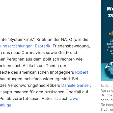
te "Systemkritik", Kritik an der NATO (der die
ungserzählungen
,
Esoterik
, Friedensbewegung,
 das neue Coronavirus sowie Geld- und
men Personen aus dem politisch rechten wie
cheinen auch Artikel zum Thema der
 Texte des amerikanischen Impfgegners
Robert F.
ehauptungen mehrfach widerlegt sind. Bei
g des Verschwörungstheoretikers
Daniele Ganser
,
Bericht
Auszei
 Hauptursachen für den russischen Überfall auf
Grupp
olitik verortet seien. Autor ist auch
Uwe
behaupt
malüge
.
für bee
Erzählu