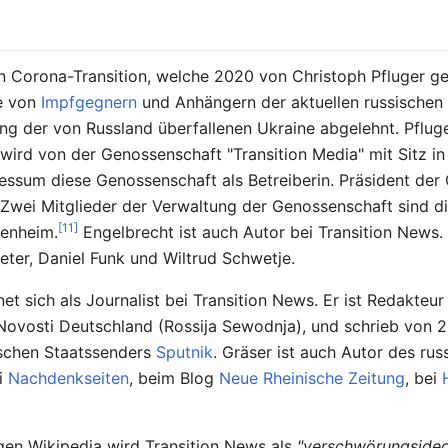
on Corona-Transition, welche 2020 von Christoph Pfluger g
se von
Impfgegnern
und Anhängern der aktuellen russischen 
ng der von Russland überfallenen Ukraine abgelehnt. Pflug
 wird von der Genossenschaft "Transition Media" mit Sitz in
essum diese Genossenschaft als Betreiberin. Präsident der
 Zwei Mitglieder der Verwaltung der Genossenschaft sind 
[11]
senheim.
Engelbrecht ist auch Autor bei Transition News
ter, Daniel Funk und Wiltrud Schwetje.
t sich als Journalist bei Transition News. Er ist Redakteu
Novosti Deutschland (Rossija Sewodnja), und schrieb von 
ischen Staatssenders
Sputnik
. Gräser ist auch Autor des ru
ei
Nachdenkseiten
, beim Blog
Neue Rheinische Zeitung
, bei
igen Wikipedia wird Transition News als
"verschwörungsideo