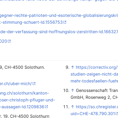
egner-rechte-patrioten-und-esoterische-globalisierungskr
st-stimmung-schuert-ld.1556753
de-der-verfassung-sind-hoffnungslos-zerstritten-ld.16632
2020
 19, CH-4500 Solothurn.
↑
https://correctiv.or
studien-zeigen-nicht-d
mehr-todesfaellen-fueh
er.ch/uber-mich/
↑
Genossenschaft Trans
ung.ch/solothurn/kanton-
GmbH, Rosenweg 2, CH
oser-christoph-pfluger-und-
en-aussagen-ld.1209836
↑
https://so.chregiste
uid=CHE-478.790.301
tr. 19, CH-4500 Solothurn