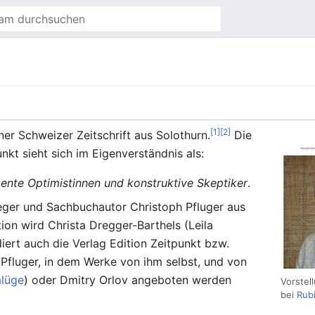
[1]
[2]
ner Schweizer Zeitschrift aus Solothurn.
Die
kt sieht sich im Eigenverständnis als:
igente Optimistinnen und konstruktive Skeptiker
.
eger und Sachbuchautor Christoph Pfluger aus
ion wird Christa Dregger-Barthels (Leila
diert auch die Verlag Edition Zeitpunkt bzw.
Pfluger, in dem Werke von ihm selbst, und von
alüge
) oder Dmitry Orlov angeboten werden
Vorstel
bei
Rub