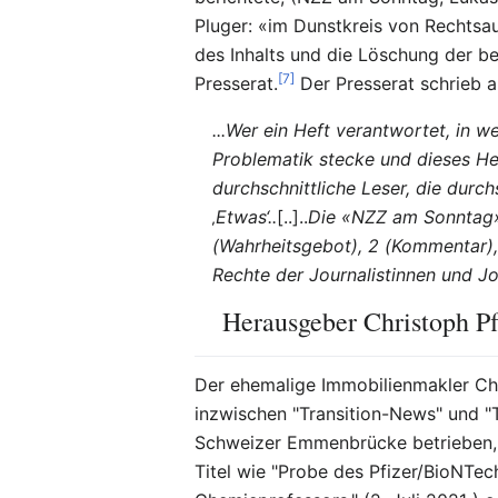
Pluger: «im Dunstkreis von Rechtsau
des Inhalts und die Löschung der b
[7]
Presserat.
Der Presserat schrieb a
...Wer ein Heft verantwortet, in 
Problematik stecke und dieses Hef
durchschnittliche Leser, die durchs
‚Etwas‘..
[..]..
Die «NZZ am Sonntag» 
(Wahrheitsgebot), 2 (Kommentar),
Rechte der Journalistinnen und Jou
Herausgeber Christoph Pf
Der ehemalige Immobilienmakler Chr
inzwischen "Transition-News" und "T
Schweizer Emmenbrücke betrieben, v
Titel wie "Probe des Pfizer/BioNTe