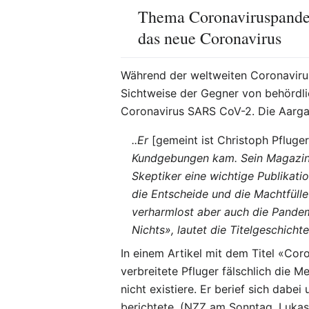
Thema Coronaviruspand
das neue Coronavirus
Während der weltweiten Coronavirus
Sichtweise der Gegner von behörd
Coronavirus SARS CoV-2. Die Aargau
..Er
[gemeint ist Christoph Pfluger
Kundgebungen kam. Sein Magazin 
Skeptiker eine wichtige Publikatio
die Entscheide und die Machtfül
verharmlost aber auch die Pandem
Nichts», lautet die Titelgeschicht
In einem Artikel mit dem Titel «Coro
verbreitete Pfluger fälschlich die
nicht existiere. Er berief sich dabe
berichtete, (NZZ am Sonntag, Lukas