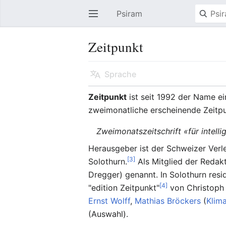
Psiram
Hauptmenü öffnen
Zeitpunkt
Sprache
Zeitpunkt
ist seit 1992 der Name ei
zweimonatliche erscheinende Zeitpun
Zweimonatszeitschrift «für intell
Herausgeber ist der Schweizer Verl
[3]
Solothurn.
Als Mitglied der Redakt
Dregger) genannt. In Solothurn resi
[4]
"edition Zeitpunkt"
von Christoph 
Ernst Wolff
,
Mathias Bröckers
(
Klim
(Auswahl).