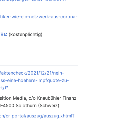
itiker-wie-ein-netzwerk-aus-corona-
78
(kostenplichtig)
g/faktencheck/2021/12/21/nein-
ass-eine-hoehere-impfquote-zu-
rt/
ition Media, c/o Kneubühler Finanz
-4500 Solothurn (Schweiz)
r.ch/cr-portal/auszug/auszug.xhtml?