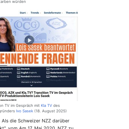
tarben würden
ion TV im Gespräch mit
Kla TV
des
gründers
Ivo Sasek
(18. August 2025)
. Als die Schweizer NZZ darüber
ckt", vom Am 17. Mai 2020. NZZ zu