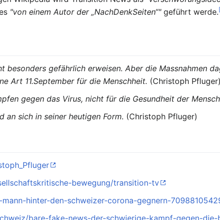
hes
"von einem Autor der „NachDenkSeiten“"
geführt werde.
cht besonders gefährlich erweisen. Aber die Massnahmen d
ne Art 11.September für die Menschheit.
(Christoph Pfluger
pfen gegen das Virus, nicht für die Gesundheit der Mensc
ld an sich in seiner heutigen Form.
(Christoph Pfluger)
istoph_Pfluger
sellschaftskritische-bewegung/transition-tv
er-mann-hinter-den-schweizer-corona-gegnern-7098810542
/schweiz/bare-fake-news-der-schwierige-kampf-gegen-die