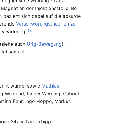
tromagnetische Wirkung - Das
agnet an der Injektionsstelle. Bei
n bezieht sich dabei auf die absurde
ierende
Verschwörungstheorien zu
[9]
iv widerlegt.
 (siehe auch
Urig-Bewegung
).
Jebsen auf.
nannt wurde, sowie
Mathias
ang Weigand, Rainer Werning, Gabriel
artina Pahr, Ingo Hoppe, Markus
nen Sitz in Niederbipp.