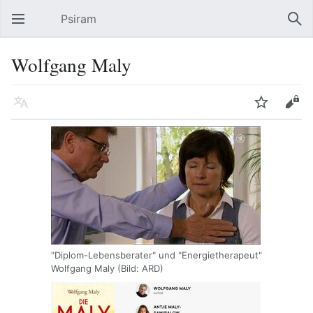
Psiram
Hauptmenü öffnen
Suc
Wolfgang Maly
Sprache
Beobachten
Bearbeiten
"Diplom-Lebensberater" und "Energietherapeut"
Wolfgang Maly (Bild: ARD)