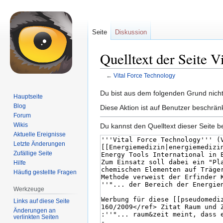
Seite
Diskussion
Quelltext der Seite V
←
Vital Force Technology
Zur
Zur
Du bist aus dem folgenden Grund nicht 
Hauptseite
Navigation
Suche
Blog
Diese Aktion ist auf Benutzer beschrän
springen
springen
Forum
Wikis
Du kannst den Quelltext dieser Seite b
Aktuelle Ereignisse
Letzte Änderungen
Zufällige Seite
Hilfe
Häufig gestellte Fragen
Werkzeuge
Links auf diese Seite
Änderungen an
verlinkten Seiten