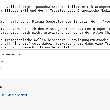
eite verwendet:
igen
)
y
.
n.
uss
Mobile Ansicht