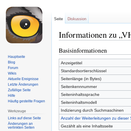
Seite
Diskussion
Informationen zu „V
Basisinformationen
Zur
Zur
Navigation
Suche
Hauptseite
springen
springen
Blog
Anzeigetitel
Forum
Standardsortierschlüssel
Wikis
Seitenlänge (in Bytes)
Aktuelle Ereignisse
Letzte Änderungen
Seitenkennnummer
Zufällige Seite
Seiteninhaltssprache
Hilfe
Häufig gestellte Fragen
Seiteninhaltsmodell
Indizierung durch Suchmaschinen
Werkzeuge
Anzahl der Weiterleitungen zu dieser 
Links auf diese Seite
Änderungen an
Gezählt als eine Inhaltsseite
verlinkten Seiten