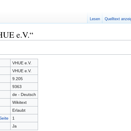
Lesen
Quelltext anze
HUE e.V.“
VHUE e.V.
VHUE e.V.
9.205
9363
de - Deutsch
Wikitext
Erlaubt
Seite
1
Ja