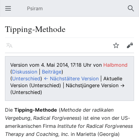
Psiram
Hauptmenü öffnen
Suc
Tipping-Methode
Sprache
Beobachten
Bearbeiten
Version vom 4. Mai 2014, 17:18 Uhr von
Halbmond
(
Diskussion
|
Beiträge
)
(
Unterschied
)
← Nächstältere Version
| Aktuelle
Version (Unterschied) | Nächstjüngere Version →
(Unterschied)
Die
Tipping-Methode
(
Methode der radikalen
Vergebung
,
Radical Forgiveness
) ist eine von der US-
amerikanischen Firma
Institute for Radical Forgiveness
Therapy and Coaching, Inc.
in Marietta (Georgia)