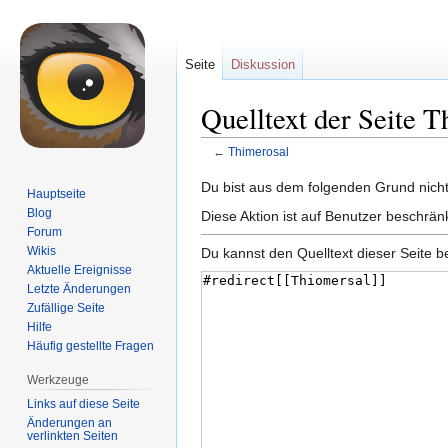
Seite
Diskussion
Quelltext der Seite 
←
Thimerosal
Zur
Zur
Du bist aus dem folgenden Grund nicht 
Hauptseite
Navigation
Suche
Blog
Diese Aktion ist auf Benutzer beschrän
springen
springen
Forum
Wikis
Du kannst den Quelltext dieser Seite b
Aktuelle Ereignisse
Letzte Änderungen
Zufällige Seite
Hilfe
Häufig gestellte Fragen
Werkzeuge
Links auf diese Seite
Änderungen an
verlinkten Seiten