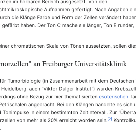
nzen im hörbaren Bereich ausgesetzt. Von den
ichtmikroskopische Aufnahmen gefertigt. Nach Angaben einer
 durch die Klänge Farbe und Form der Zellen verändert haben
 gefärbt haben. Der Ton C mache sie länger, Ton E runder, 
iner chromatischen Skala von Tönen aussetzten, sollen dies
orzellen" an Freiburger Universitätsklinik
ik für Tumorbiologie (in Zusammenarbeit mit dem Deutschen
Heidelberg, auch "Viktor Dulger Institut") wurden Krebszell
erdings ohne Bezug zur hier thematisierten
esoterischen
Ta
 Petrischalen angebracht. Bei den Klängen handelte es sic
 Tonimpulse in einem bestimmten Zeitintervall. Zur "Überra
[2]
llen von mehr als 20% erreicht worden sein.
Kontrollku
.