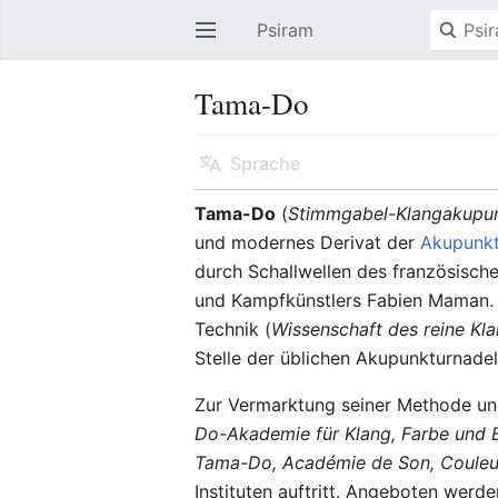
Psiram
Hauptmenü öffnen
Tama-Do
Sprache
Tama-Do
(
Stimmgabel-Klangakupu
und modernes Derivat der
Akupunkt
durch Schallwellen des französisch
und Kampfkünstlers Fabien Maman. 
Technik (
Wissenschaft des reine Kl
Stelle der üblichen Akupunkturnade
Zur Vermarktung seiner Methode un
Do-Akademie für Klang, Farbe und
Tama-Do, Académie de Son, Coule
Instituten auftritt. Angeboten werd