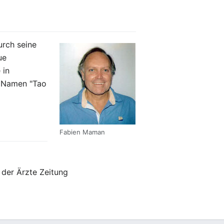
urch seine
ue
 in
 Namen "Tao
Fabien Maman
 der Ärzte Zeitung