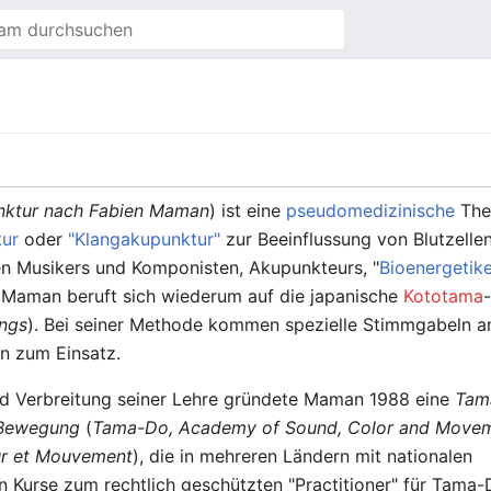
nktur nach Fabien Maman
) ist eine
pseudomedizinische
The
ur
oder
"Klangakupunktur"
zur Beeinflussung von Blutzelle
en Musikers und Komponisten, Akupunkteurs, "
Bioenergetik
Maman beruft sich wiederum auf die japanische
Kototama
angs
). Bei seiner Methode kommen spezielle Stimmgabeln a
ln zum Einsatz.
d Verbreitung seiner Lehre gründete Maman 1988 eine
Tam
 Bewegung
(
Tama-Do, Academy of Sound, Color and Move
ur et Mouvement
), die in mehreren Ländern mit nationalen
en Kurse zum rechtlich geschützten "Practitioner" für Tama