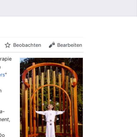
Beobachten
Bearbeiten
rapie
n
ers
"
-
n
a-
ment
,
-Do