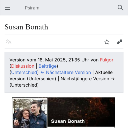
Psiram
Hauptmenü öffnen
Suc
Susan Bonath
Sprache
Beobachten
Bearbeiten
Version vom 18. Mai 2025, 21:35 Uhr von
Fulgor
(
Diskussion
|
Beiträge
)
(
Unterschied
)
← Nächstältere Version
| Aktuelle
Version (Unterschied) | Nächstjüngere Version →
(Unterschied)