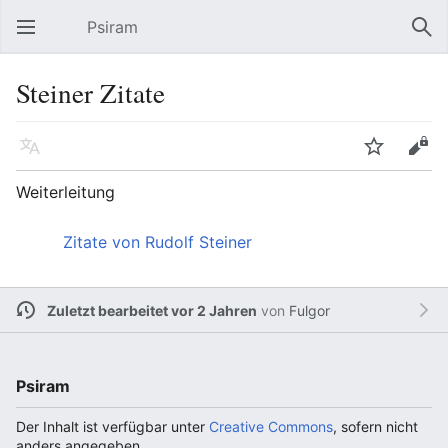
Psiram
Hauptmenü öffnen
Suc
Steiner Zitate
Sprache
Beobachten
Bearbeiten
Weiterleitung
Weiterleitung nach:
Zitate von Rudolf Steiner
Zuletzt bearbeitet vor 2 Jahren
von
Fulgor
Psiram
Der Inhalt ist verfügbar unter
Creative Commons
, sofern nicht
anders angegeben.