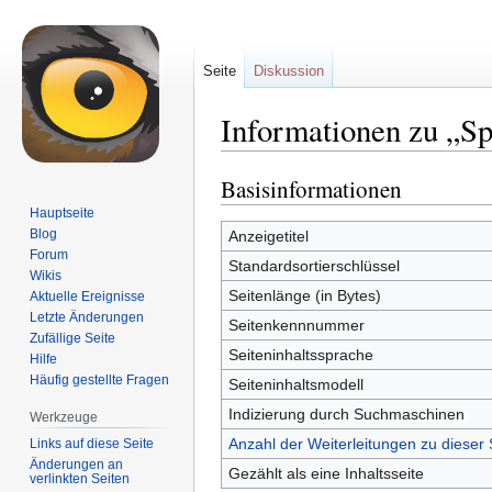
Seite
Diskussion
Informationen zu „S
Basisinformationen
Zur
Zur
Navigation
Suche
Hauptseite
springen
springen
Blog
Anzeigetitel
Forum
Standardsortierschlüssel
Wikis
Seitenlänge (in Bytes)
Aktuelle Ereignisse
Letzte Änderungen
Seitenkennnummer
Zufällige Seite
Seiteninhaltssprache
Hilfe
Häufig gestellte Fragen
Seiteninhaltsmodell
Indizierung durch Suchmaschinen
Werkzeuge
Anzahl der Weiterleitungen zu dieser 
Links auf diese Seite
Änderungen an
Gezählt als eine Inhaltsseite
verlinkten Seiten