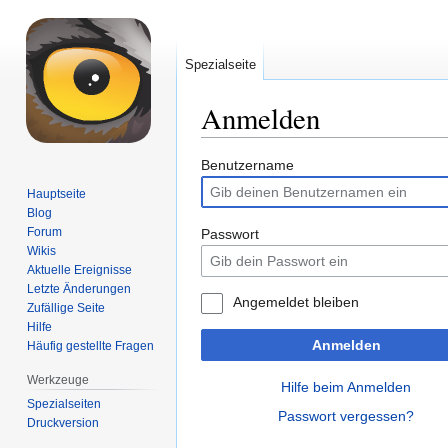
Spezialseite
Anmelden
Zur
Zur
Benutzername
Navigation
Suche
Hauptseite
springen
springen
Blog
Forum
Passwort
Wikis
Aktuelle Ereignisse
Letzte Änderungen
Angemeldet bleiben
Zufällige Seite
Hilfe
Anmelden
Häufig gestellte Fragen
Werkzeuge
Hilfe beim Anmelden
Spezialseiten
Passwort vergessen?
Druckversion