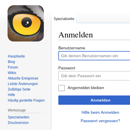
Spezialseite
Anmelden
Zur
Zur
Benutzername
Navigation
Suche
Hauptseite
springen
springen
Blog
Forum
Passwort
Wikis
Aktuelle Ereignisse
Letzte Änderungen
Angemeldet bleiben
Zufällige Seite
Hilfe
Anmelden
Häufig gestellte Fragen
Werkzeuge
Hilfe beim Anmelden
Spezialseiten
Passwort vergessen?
Druckversion