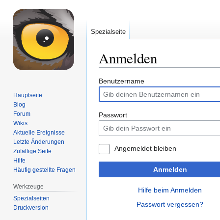
Spezialseite
Anmelden
Zur
Zur
Benutzername
Navigation
Suche
Hauptseite
springen
springen
Blog
Forum
Passwort
Wikis
Aktuelle Ereignisse
Letzte Änderungen
Angemeldet bleiben
Zufällige Seite
Hilfe
Anmelden
Häufig gestellte Fragen
Werkzeuge
Hilfe beim Anmelden
Spezialseiten
Passwort vergessen?
Druckversion