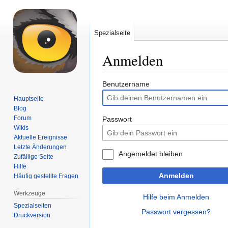
Spezialseite
Anmelden
Zur
Zur
Benutzername
Navigation
Suche
Hauptseite
springen
springen
Blog
Forum
Passwort
Wikis
Aktuelle Ereignisse
Letzte Änderungen
Angemeldet bleiben
Zufällige Seite
Hilfe
Anmelden
Häufig gestellte Fragen
Werkzeuge
Hilfe beim Anmelden
Spezialseiten
Passwort vergessen?
Druckversion