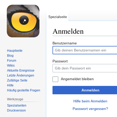
Spezialseite
Anmelden
Zur
Zur
Benutzername
Navigation
Suche
Hauptseite
springen
springen
Blog
Forum
Passwort
Wikis
Aktuelle Ereignisse
Letzte Änderungen
Angemeldet bleiben
Zufällige Seite
Hilfe
Anmelden
Häufig gestellte Fragen
Werkzeuge
Hilfe beim Anmelden
Spezialseiten
Passwort vergessen?
Druckversion