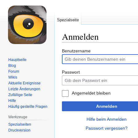
Spezialseite
Anmelden
Zur
Zur
Benutzername
Navigation
Suche
Hauptseite
springen
springen
Blog
Forum
Passwort
Wikis
Aktuelle Ereignisse
Letzte Änderungen
Angemeldet bleiben
Zufällige Seite
Hilfe
Anmelden
Häufig gestellte Fragen
Werkzeuge
Hilfe beim Anmelden
Spezialseiten
Passwort vergessen?
Druckversion