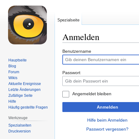
Spezialseite
Anmelden
Zur
Zur
Benutzername
Navigation
Suche
Hauptseite
springen
springen
Blog
Forum
Passwort
Wikis
Aktuelle Ereignisse
Letzte Änderungen
Angemeldet bleiben
Zufällige Seite
Hilfe
Anmelden
Häufig gestellte Fragen
Werkzeuge
Hilfe beim Anmelden
Spezialseiten
Passwort vergessen?
Druckversion