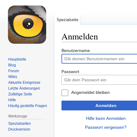
Spezialseite
Anmelden
Zur
Zur
Benutzername
Navigation
Suche
Hauptseite
springen
springen
Blog
Forum
Passwort
Wikis
Aktuelle Ereignisse
Letzte Änderungen
Angemeldet bleiben
Zufällige Seite
Hilfe
Anmelden
Häufig gestellte Fragen
Werkzeuge
Hilfe beim Anmelden
Spezialseiten
Passwort vergessen?
Druckversion