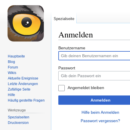
Spezialseite
Anmelden
Zur
Zur
Benutzername
Navigation
Suche
Hauptseite
springen
springen
Blog
Forum
Passwort
Wikis
Aktuelle Ereignisse
Letzte Änderungen
Angemeldet bleiben
Zufällige Seite
Hilfe
Anmelden
Häufig gestellte Fragen
Werkzeuge
Hilfe beim Anmelden
Spezialseiten
Passwort vergessen?
Druckversion