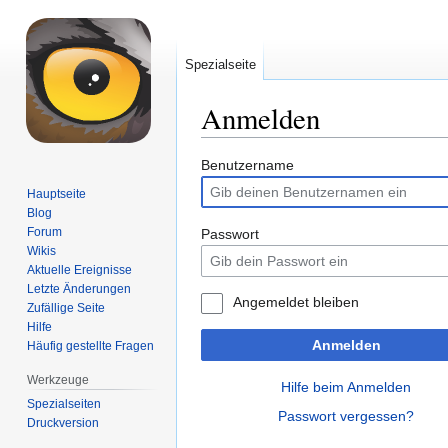
Spezialseite
Anmelden
Zur
Zur
Benutzername
Navigation
Suche
Hauptseite
springen
springen
Blog
Forum
Passwort
Wikis
Aktuelle Ereignisse
Letzte Änderungen
Angemeldet bleiben
Zufällige Seite
Hilfe
Anmelden
Häufig gestellte Fragen
Werkzeuge
Hilfe beim Anmelden
Spezialseiten
Passwort vergessen?
Druckversion