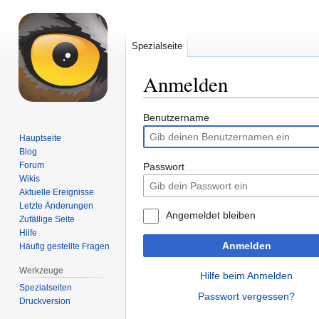
Spezialseite
Anmelden
Zur
Zur
Benutzername
Navigation
Suche
Hauptseite
springen
springen
Blog
Forum
Passwort
Wikis
Aktuelle Ereignisse
Letzte Änderungen
Angemeldet bleiben
Zufällige Seite
Hilfe
Anmelden
Häufig gestellte Fragen
Werkzeuge
Hilfe beim Anmelden
Spezialseiten
Passwort vergessen?
Druckversion