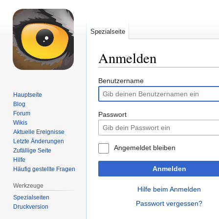
Spezialseite
Anmelden
Zur
Zur
Benutzername
Navigation
Suche
Hauptseite
springen
springen
Blog
Forum
Passwort
Wikis
Aktuelle Ereignisse
Letzte Änderungen
Angemeldet bleiben
Zufällige Seite
Hilfe
Anmelden
Häufig gestellte Fragen
Werkzeuge
Hilfe beim Anmelden
Spezialseiten
Passwort vergessen?
Druckversion