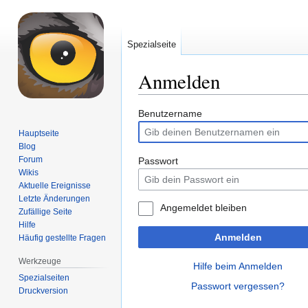
Spezialseite
Anmelden
Zur
Zur
Benutzername
Navigation
Suche
Hauptseite
springen
springen
Blog
Forum
Passwort
Wikis
Aktuelle Ereignisse
Letzte Änderungen
Angemeldet bleiben
Zufällige Seite
Hilfe
Anmelden
Häufig gestellte Fragen
Werkzeuge
Hilfe beim Anmelden
Spezialseiten
Passwort vergessen?
Druckversion