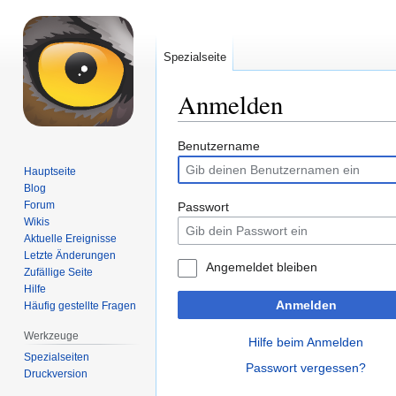
Spezialseite
Anmelden
Zur
Zur
Benutzername
Navigation
Suche
Hauptseite
springen
springen
Blog
Forum
Passwort
Wikis
Aktuelle Ereignisse
Letzte Änderungen
Angemeldet bleiben
Zufällige Seite
Hilfe
Anmelden
Häufig gestellte Fragen
Werkzeuge
Hilfe beim Anmelden
Spezialseiten
Passwort vergessen?
Druckversion