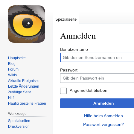
Spezialseite
Anmelden
Zur
Zur
Benutzername
Navigation
Suche
Hauptseite
springen
springen
Blog
Forum
Passwort
Wikis
Aktuelle Ereignisse
Letzte Änderungen
Angemeldet bleiben
Zufällige Seite
Hilfe
Anmelden
Häufig gestellte Fragen
Werkzeuge
Hilfe beim Anmelden
Spezialseiten
Passwort vergessen?
Druckversion