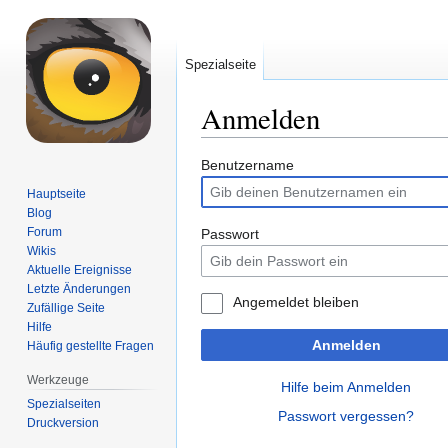
Spezialseite
Anmelden
Zur
Zur
Benutzername
Navigation
Suche
Hauptseite
springen
springen
Blog
Forum
Passwort
Wikis
Aktuelle Ereignisse
Letzte Änderungen
Angemeldet bleiben
Zufällige Seite
Hilfe
Anmelden
Häufig gestellte Fragen
Werkzeuge
Hilfe beim Anmelden
Spezialseiten
Passwort vergessen?
Druckversion