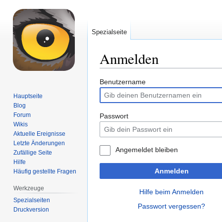
Spezialseite
Anmelden
Zur
Zur
Benutzername
Navigation
Suche
Hauptseite
springen
springen
Blog
Forum
Passwort
Wikis
Aktuelle Ereignisse
Letzte Änderungen
Angemeldet bleiben
Zufällige Seite
Hilfe
Anmelden
Häufig gestellte Fragen
Werkzeuge
Hilfe beim Anmelden
Spezialseiten
Passwort vergessen?
Druckversion