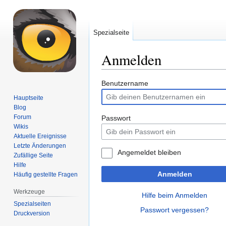
Spezialseite
Anmelden
Zur
Zur
Benutzername
Navigation
Suche
Hauptseite
springen
springen
Blog
Forum
Passwort
Wikis
Aktuelle Ereignisse
Letzte Änderungen
Angemeldet bleiben
Zufällige Seite
Hilfe
Anmelden
Häufig gestellte Fragen
Werkzeuge
Hilfe beim Anmelden
Spezialseiten
Passwort vergessen?
Druckversion