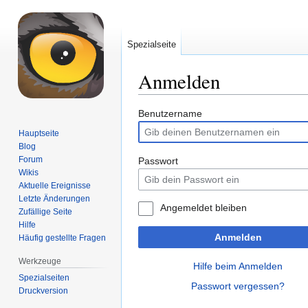
Spezialseite
Anmelden
Zur
Zur
Benutzername
Navigation
Suche
Hauptseite
springen
springen
Blog
Forum
Passwort
Wikis
Aktuelle Ereignisse
Letzte Änderungen
Angemeldet bleiben
Zufällige Seite
Hilfe
Anmelden
Häufig gestellte Fragen
Werkzeuge
Hilfe beim Anmelden
Spezialseiten
Passwort vergessen?
Druckversion