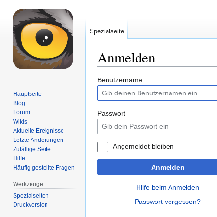
Spezialseite
Anmelden
Zur
Zur
Benutzername
Navigation
Suche
Hauptseite
springen
springen
Blog
Forum
Passwort
Wikis
Aktuelle Ereignisse
Letzte Änderungen
Angemeldet bleiben
Zufällige Seite
Hilfe
Anmelden
Häufig gestellte Fragen
Werkzeuge
Hilfe beim Anmelden
Spezialseiten
Passwort vergessen?
Druckversion