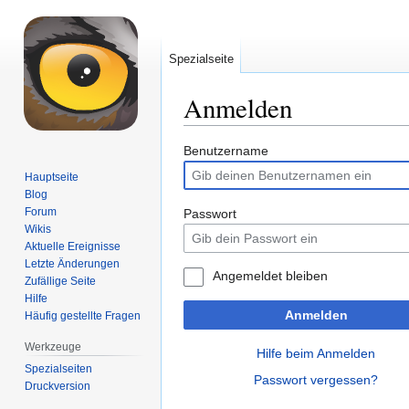
Spezialseite
Anmelden
Zur
Zur
Benutzername
Navigation
Suche
Hauptseite
springen
springen
Blog
Forum
Passwort
Wikis
Aktuelle Ereignisse
Letzte Änderungen
Angemeldet bleiben
Zufällige Seite
Hilfe
Anmelden
Häufig gestellte Fragen
Werkzeuge
Hilfe beim Anmelden
Spezialseiten
Passwort vergessen?
Druckversion