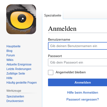
Spezialseite
Anmelden
Zur
Zur
Benutzername
Navigation
Suche
Hauptseite
springen
springen
Blog
Forum
Passwort
Wikis
Aktuelle Ereignisse
Letzte Änderungen
Angemeldet bleiben
Zufällige Seite
Hilfe
Anmelden
Häufig gestellte Fragen
Werkzeuge
Hilfe beim Anmelden
Spezialseiten
Passwort vergessen?
Druckversion