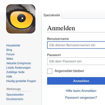
Spezialseite
Anmelden
Zur
Zur
Benutzername
Navigation
Suche
Hauptseite
springen
springen
Blog
Forum
Passwort
Wikis
Aktuelle Ereignisse
Letzte Änderungen
Angemeldet bleiben
Zufällige Seite
Hilfe
Anmelden
Häufig gestellte Fragen
Werkzeuge
Hilfe beim Anmelden
Spezialseiten
Passwort vergessen?
Druckversion