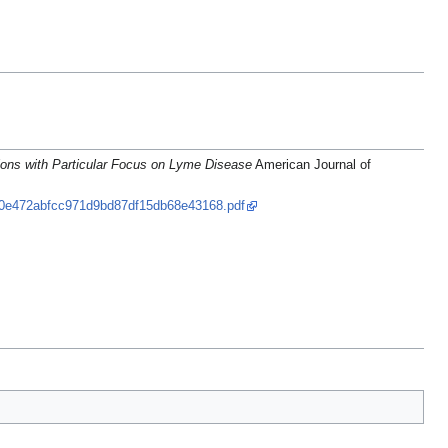
tions with Particular Focus on Lyme Disease
American Journal of
140e472abfcc971d9bd87df15db68e43168.pdf