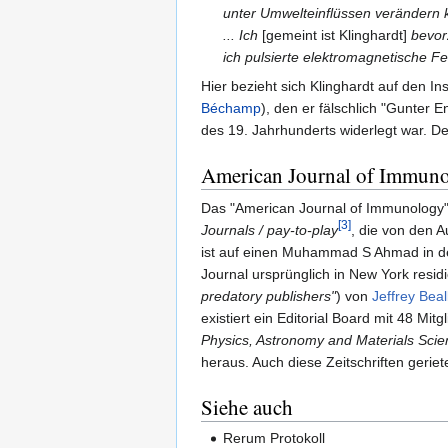
unter Umwelteinflüssen verändern k
... Ich
[gemeint ist Klinghardt]
bevorz
ich pulsierte elektromagnetische F
Hier bezieht sich Klinghardt auf den I
Béchamp
), den er fälschlich "Gunter 
des 19. Jahrhunderts widerlegt war. De
American Journal of Immun
Das "American Journal of Immunology" 
[3]
Journals / pay-to-play
, die von den A
ist auf einen Muhammad S Ahmad in de
Journal ursprünglich in New York residi
predatory publishers"
) von
Jeffrey Beal
existiert ein Editorial Board mit 48 Mit
Physics, Astronomy and Materials Scie
heraus. Auch diese Zeitschriften geriete
Siehe auch
Rerum Protokoll