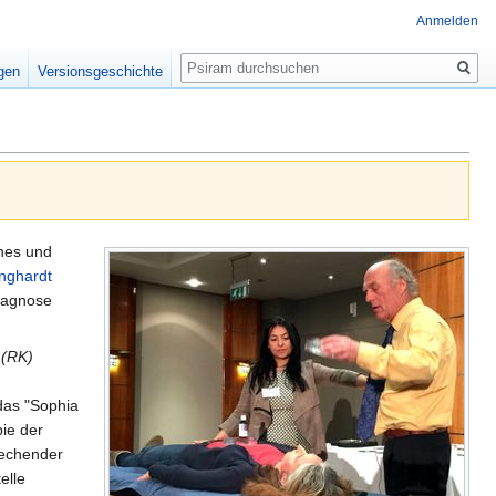
Anmelden
Suche
igen
Versionsgeschichte
enes und
inghardt
Diagnose
 (RK)
 das "Sophia
pie der
prechender
elle