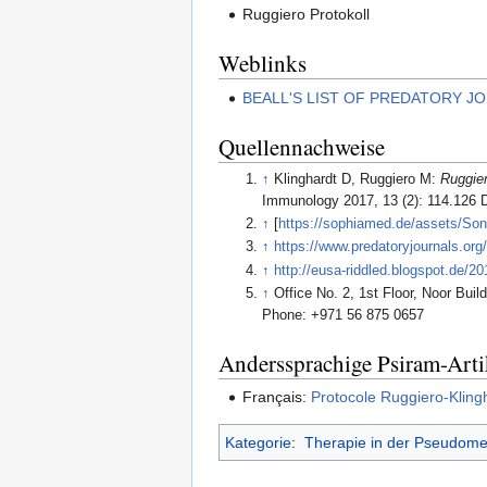
Ruggiero Protokoll
Weblinks
BEALL'S LIST OF PREDATORY ​JO
Quellennachweise
↑
Klinghardt D, Ruggiero M:
Ruggier
Immunology 2017, 13 (2): 114.126 
↑
[
https://sophiamed.de/assets/S
↑
https://www.predatoryjournals.org/t
↑
http://eusa-riddled.blogspot.de/2
↑
Office No. 2, 1st Floor, Noor Bui
Phone: +971 56 875 0657
Anderssprachige Psiram-Arti
Français:
Protocole Ruggiero-Kling
Kategorie
:
Therapie in der Pseudome