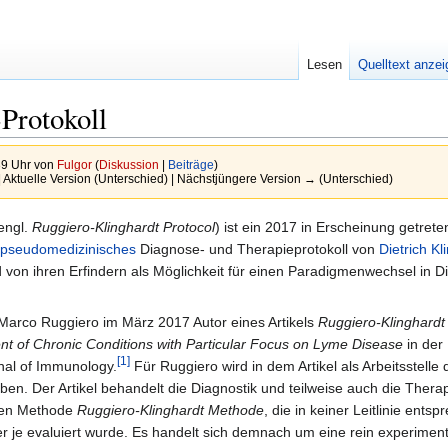
Lesen
Quelltext anze
Protokoll
39 Uhr von
Fulgor
(
Diskussion
|
Beiträge
)
| Aktuelle Version (Unterschied) | Nächstjüngere Version → (Unterschied)
engl.
Ruggiero-Klinghardt Protocol
) ist ein 2017 in Erscheinung getret
pseudomedizinisches
Diagnose- und Therapieprotokoll von
Dietrich Kl
d von ihren Erfindern als Möglichkeit für einen Paradigmenwechsel in 
Marco Ruggiero im März 2017 Autor eines Artikels
Ruggiero-Klinghardt
nt of Chronic Conditions with Particular Focus on Lyme Disease
in der
[1]
nal of Immunology.
Für Ruggiero wird in dem Artikel als Arbeitsstelle
ben. Der Artikel behandelt die Diagnostik und teilweise auch die Thera
nen Methode
Ruggiero-Klinghardt Methode
, die in keiner Leitlinie ents
r je evaluiert wurde. Es handelt sich demnach um eine rein experiment