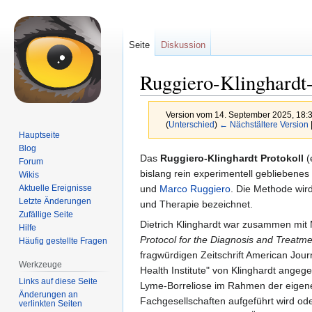
Seite
Diskussion
Ruggiero-Klinghardt-
Version vom 14. September 2025, 18:
(
Unterschied
)
← Nächstältere Version
Hauptseite
Blog
Zur
Zur
Das
Ruggiero-Klinghardt Protokoll
(
Forum
Navigation
Suche
bislang rein experimentell gebliebenes
Wikis
springen
springen
und
Marco Ruggiero
. Die Methode wir
Aktuelle Ereignisse
Letzte Änderungen
und Therapie bezeichnet.
Zufällige Seite
Dietrich Klinghardt war zusammen mit 
Hilfe
Protocol for the Diagnosis and Treatme
Häufig gestellte Fragen
fragwürdigen Zeitschrift American Jour
Werkzeuge
Health Institute" von Klinghardt angege
Links auf diese Seite
Lyme-Borreliose im Rahmen der eige
Änderungen an
Fachgesellschaften aufgeführt wird ode
verlinkten Seiten