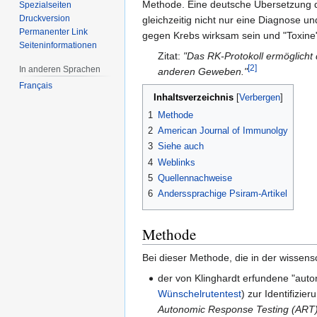
Methode. Eine deutsche Übersetzung de
Spezialseiten
Druckversion
gleichzeitig nicht nur eine Diagnose u
Permanenter Link
gegen Krebs wirksam sein und "Toxine
Seiten­informationen
Zitat:
"Das RK-Protokoll ermöglicht
[2]
In anderen Sprachen
anderen Geweben."
Français
Inhaltsverzeichnis
1
Methode
2
American Journal of Immunolgy
3
Siehe auch
4
Weblinks
5
Quellennachweise
6
Anderssprachige Psiram-Artikel
Methode
Bei dieser Methode, die in der wissen
der von Klinghardt erfundene "aut
Wünschelrutentest
) zur Identifizie
Autonomic Response Testing (ART), 