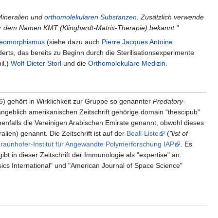
Mineralien und
orthomolekularen Substanzen
. Zusätzlich verwende
nter dem Namen KMT (Klinghardt-Matrix-Therapie) bekannt."
leomorphismus
(siehe dazu auch
Pierre Jacques Antoine
erts, das bereits zu Beginn durch die Sterilisationsexperimente
il.)
Wolf-Dieter Storl
und die
Orthomolekulare Medizin
.
) gehört in Wirklichkeit zur Gruppe so genannter
Predatory-
ngeblich amerikanischen Zeitschrift gehörige domain "thescipub"
nfalls die Vereinigen Arabischen Emirate genannt, obwohl dieses
lien) genannt. Die Zeitschrift ist auf der
Beall-Liste
(
"list of
raunhofer-Institut für Angewandte Polymerforschung IAP
. Es
ibt in dieser Zeitschrift der Immunologie als "expertise" an:
ysics International" und "American Journal of Space Science"