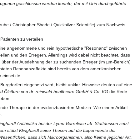
athogenen geschlossen werden konnte, der mit Urin durchgeführte
e / Christopher Shade / Quicksilver Scientific) zum Nachweis
Patienten zu verteilen
s eine angenommene und rein hypothetische "Resonanz" zwischen
en und den Erregern. Allerdings wird dabei nicht beachtet, dass
n über der Ausdehnung der zu suchenden Erreger (im µm-Bereich)
aupteten Resonanzeffekte sind bereits von dem amerikanischen
 einsetzte.
rgdorferi eingesetzt wird, bleibt unklar. Hinweise deuten auf eine
nd Ölsäure
von
dr. reinwald healthcare GmbH & Co. KG
die Rede
ieben.
chende Therapie in der evidenzbasierten Medizin. Wie einem Artikel
:
nghardt Antibiotika bei der Lyme-Borreliose ab. Stattdessen setzt
dem stützt Klinghardt seine Thesen auf die Experimente der
sentlichen, dass sich Mikroorganismen, also Keime jeglicher Art,