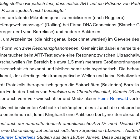
äufig stellten wir jedoch fest, dass mittels ART auf die Präsenz von P
Präsenz jedoch nicht bestätigte."
en, um latente Mikroben quasi zu mobilisieren (nach Ruggiero)
efengewebsmassage" (Rolfing) bei Firma DNA Connexions (Blanche Grub
Erreger der Lyme-Borreliose) und anderer Bakterien
g, um Arzneimittel (die nicht genau bezeichnet werden) im Gewebe des 
er Form von
zwei Resonanzphänomenen
. Gemeint ist dabei einerseit
ersucher beim ART-Test sowie eine Resonanz zwischen Ultraschallwell
traschallwellen (im Bereich bis etwa 1,5 mm) mehrere Größenordnunge
issenschaftlich bekannt und bleiben somit rein hypothetisch. Die beh
kannt, der allerdings elektromagnetische Wellen und keine Schallwellen
Protokolls therapeutisch gegen die Spirochäten (Bakterien) Borrelia Bu
 am Ende des Textes von
Emulsion von Chondroitinsulfat, Vitamin D3 u
ber auch vom Volkswirtschaftler und Medizinlaien
Heinz Reinwald
vertr
ffektiv mit bestimmten Antibiotika bekämpfen; dies ist auch die entspre
u entnehmen ist, lehnt Klinghardt eine Antibiose bei Lyme-Borreliose ab
hnt auch der namhafte deutsch-amerikanische Arzt Dr. med. Dietrich Kli
uf eine Behandlung auf unterschiedlichen körperlichen Ebenen... Außer
Gunter Enderleins
Studien aus den 1930er Jahren. Diese besagen im We