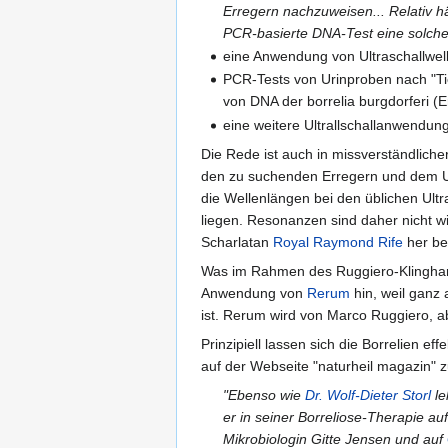
Erregern nachzuweisen... Relativ h
PCR-basierte DNA-Test eine solche 
eine Anwendung von Ultraschallwell
PCR-Tests von Urinproben nach "Ti
von DNA der borrelia burgdorferi (
eine weitere Ultrallschallanwendun
Die Rede ist auch in missverständlich
den zu suchenden Erregern und dem Unt
die Wellenlängen bei den üblichen Ul
liegen. Resonanzen sind daher nicht w
Scharlatan
Royal Raymond Rife
her be
Was im Rahmen des Ruggiero-Klinghardt 
Anwendung von
Rerum
hin, weil ganz
ist. Rerum wird von Marco Ruggiero, a
Prinzipiell lassen sich die Borrelien e
auf der Webseite "naturheil magazin" z
"Ebenso wie
Dr. Wolf-Dieter Storl
le
er in seiner Borreliose-Therapie a
Mikrobiologin Gitte Jensen und auf