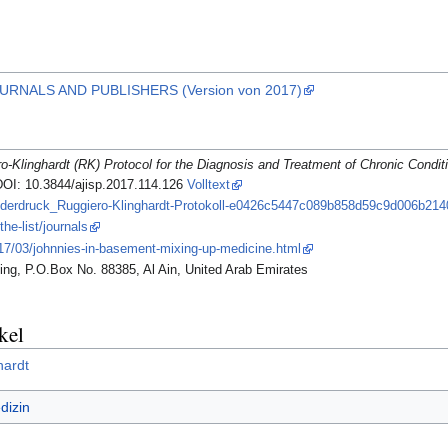
URNALS AND PUBLISHERS (Version von 2017)
o-Klinghardt (RK) Protocol for the Diagnosis and Treatment of Chronic Condi
DOI: 10.3844/ajisp.2017.114.126
Volltext
onderdruck_Ruggiero-Klinghardt-Protokoll-e0426c5447c089b858d59c9d006b2
he-list/journals
017/03/johnnies-in-basement-mixing-up-medicine.html
lding, P.O.Box No. 88385, Al Ain, United Arab Emirates
kel
hardt
dizin