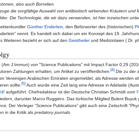
önnen, also auch Borrelien.
uge die sorgfältige Auswahl von antibiotisch wirkenden Kräutern und 
elder. Die Technologie, die wir dazu verwenden, ist hier inzwischen u
nsektenkundler
Günther Enderlein
, den Befürworter des (historischen)
P
Enderlein" nennt. Es handelt sich dabei um ein Konzept des 19. Jahrhund
s Weiteren bezieht er sich auf den
Geistheiler
und Medizinlaien ( Dr. ph
olgy
(Am J Immun) von "Science Publications" mit Impact Factor 0,29 (2016
[4]
utoren Zahlungen erhalten, um Artikel zu veröffentlichen.
Die zu der a
n Vereinigen Arabischen Emiraten angemeldet; als Adresse werden ebe
[5]
eren sollte.
Auch wurde eine Zeit lang eine Adresse in Adelaide (Austra
l
aufgeführt. Chefredakteur ist der Deutsche Christian Schmidt vom
F
gliedern, darunter Marco Ruggiero. Das türkische Mitglied Bulent Buyuk g
nce
. Der Verleger "Science Publications" gibt auch eine Zeitschrift "Ph
n in die Kritik als
predatory journals
.