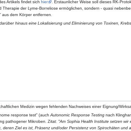
s Artikels findet sich
hier
. Erstaunlicher Weise soll dieses RK-Protok
nd Therapie der Lyme-Borreliose ermöglichen, sondern - quasi nebenbe
" aus dem Körper entfernen.
 darüber hinaus eine Lokalisierung und Eliminierung von Toxinen, Kreb
schaftlichen Medizin wegen fehlenden Nachweises einer Eignung/Wirksa
onome response test" (auch
Autonomic Response Testing
nach Klinghar
rung pathogener Mikroben. Zitat:
"Am Sophia Health Institute setzen wi
deren Ziel es ist, Präsenz und/oder Persistenz von Spirochäten und a