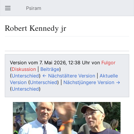
Psiram
Hauptmenü öffnen
Suc
Robert Kennedy jr
Sprache
Beobachten
Bearbeiten
Version vom 7. Mai 2026, 12:38 Uhr von
Fulgor
(
Diskussion
|
Beiträge
)
(
Unterschied
)
← Nächstältere Version
|
Aktuelle
Version
(
Unterschied
) |
Nächstjüngere Version →
(
Unterschied
)