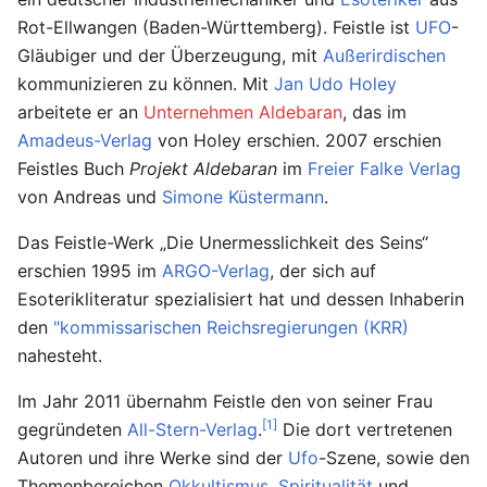
Rot-Ellwangen (Baden-Württemberg). Feistle ist
UFO
-
Gläubiger und der Überzeugung, mit
Außerirdischen
kommunizieren zu können. Mit
Jan Udo Holey
arbeitete er an
Unternehmen Aldebaran
, das im
Amadeus-Verlag
von Holey erschien. 2007 erschien
Feistles Buch
Projekt Aldebaran
im
Freier Falke Verlag
von Andreas und
Simone Küstermann
.
Das Feistle-Werk „Die Unermesslichkeit des Seins“
erschien 1995 im
ARGO-Verlag
, der sich auf
Esoterikliteratur spezialisiert hat und dessen Inhaberin
den
"kommissarischen Reichsregierungen (KRR)
nahesteht.
Im Jahr 2011 übernahm Feistle den von seiner Frau
[1]
gegründeten
All-Stern-Verlag
.
Die dort vertretenen
Autoren und ihre Werke sind der
Ufo
-Szene, sowie den
Themenbereichen
Okkultismus
,
Spiritualität
und