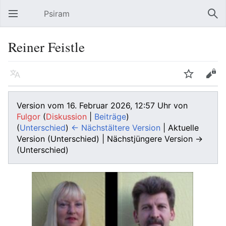
Psiram
Hauptmenü öffnen
Suc
Reiner Feistle
Sprache
Beobachten
Bearbeiten
Version vom 16. Februar 2026, 12:57 Uhr von
Fulgor
(
Diskussion
|
Beiträge
)
(
Unterschied
)
← Nächstältere Version
| Aktuelle
Version (Unterschied) | Nächstjüngere Version →
(Unterschied)