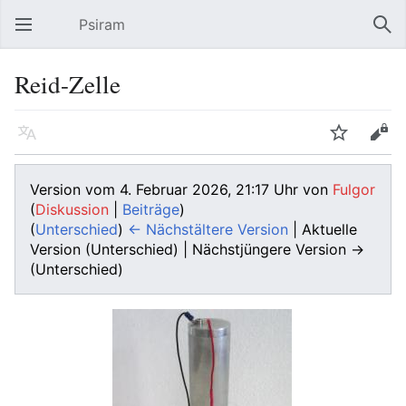
Psiram
Hauptmenü öffnen
Suc
Reid-Zelle
Sprache
Beobachten
Bearbeiten
Version vom 4. Februar 2026, 21:17 Uhr von
Fulgor
(
Diskussion
|
Beiträge
)
(
Unterschied
)
← Nächstältere Version
| Aktuelle
Version (Unterschied) | Nächstjüngere Version →
(Unterschied)