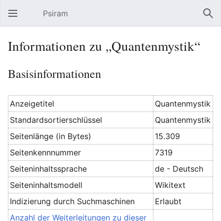
Psiram
Hauptmenü öffnen
Suc
Informationen zu „Quantenmystik“
Basisinformationen
Anzeigetitel
Quantenmystik
Standardsortierschlüssel
Quantenmystik
Seitenlänge (in Bytes)
15.309
Seitenkennnummer
7319
Seiteninhaltssprache
de - Deutsch
Seiteninhaltsmodell
Wikitext
Indizierung durch Suchmaschinen
Erlaubt
Anzahl der Weiterleitungen zu dieser