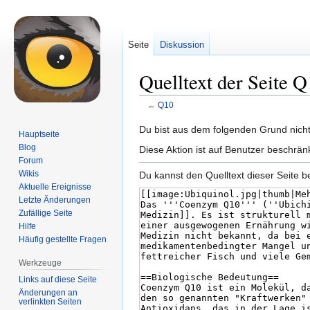
Seite
Diskussion
Quelltext der Seite 
←
Q10
Zur
Zur
Du bist aus dem folgenden Grund nicht 
Hauptseite
Navigation
Suche
Blog
Diese Aktion ist auf Benutzer beschrän
springen
springen
Forum
Wikis
Du kannst den Quelltext dieser Seite b
Aktuelle Ereignisse
Letzte Änderungen
Zufällige Seite
Hilfe
Häufig gestellte Fragen
Werkzeuge
Links auf diese Seite
Änderungen an
verlinkten Seiten