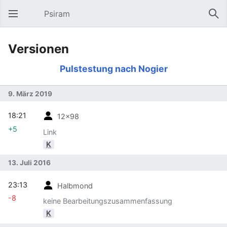
Psiram
Hauptmenü öffnen
Suc
Versionen
Pulstestung nach Nogier
9. März 2019
18:21
12x98
+5
Link
K
13. Juli 2016
23:13
Halbmond
-8
keine Bearbeitungszusammenfassung
K