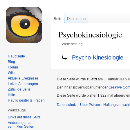
Seite
Diskussion
Psychokinesiologie
Weiterleitung
Zur
Zur
Weiterleitung nach:
Psycho-Kinesiologie
Hauptseite
Navigation
Suche
Blog
springen
springen
Forum
Wikis
Aktuelle Ereignisse
Diese Seite wurde zuletzt am 3. Januar 2009 
Letzte Änderungen
Der Inhalt ist verfügbar unter der
Creative Co
Zufällige Seite
Hilfe
Diese Seite wurde bisher 1.922 mal abgerufen
Häufig gestellte Fragen
Datenschutz
Über Psiram
Haftungsausschl
Werkzeuge
Links auf diese Seite
Änderungen an
verlinkten Seiten