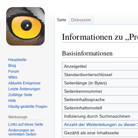
Seite
Diskussion
Informationen zu „Pr
Basisinformationen
Zur
Zur
Navigation
Suche
Hauptseite
springen
springen
Blog
Anzeigetitel
Forum
Standardsortierschlüssel
Wikis
Seitenlänge (in Bytes)
Aktuelle Ereignisse
Letzte Änderungen
Seitenkennnummer
Zufällige Seite
Seiteninhaltssprache
Hilfe
Häufig gestellte Fragen
Seiteninhaltsmodell
Indizierung durch Suchmaschinen
Werkzeuge
Anzahl der Weiterleitungen zu dieser 
Links auf diese Seite
Änderungen an
Gezählt als eine Inhaltsseite
verlinkten Seiten