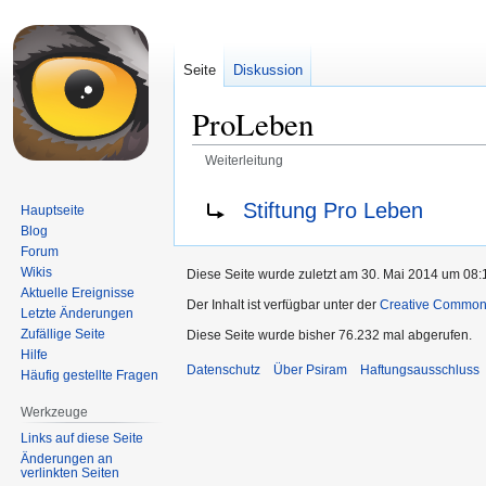
Seite
Diskussion
ProLeben
Weiterleitung
Zur
Zur
Weiterleitung nach:
Stiftung Pro Leben
Hauptseite
Navigation
Suche
Blog
springen
springen
Forum
Wikis
Diese Seite wurde zuletzt am 30. Mai 2014 um 08:1
Aktuelle Ereignisse
Der Inhalt ist verfügbar unter der
Creative Commo
Letzte Änderungen
Zufällige Seite
Diese Seite wurde bisher 76.232 mal abgerufen.
Hilfe
Datenschutz
Über Psiram
Haftungsausschluss
Häufig gestellte Fragen
Werkzeuge
Links auf diese Seite
Änderungen an
verlinkten Seiten