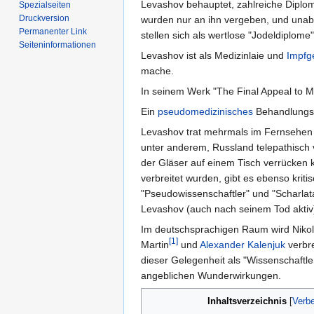
Levashov behauptet, zahlreiche Diplo
Spezialseiten
Druckversion
wurden nur an ihn vergeben, und unabh
Permanenter Link
stellen sich als wertlose "Jodeldiplome
Seiten­informationen
Levashov ist als Medizinlaie und
Impfg
mache.
In seinem Werk "The Final Appeal to M
Ein
pseudomedizinisches
Behandlungsv
Levashov trat mehrmals im Fernsehen 
unter anderem, Russland telepathisch 
der Gläser auf einem Tisch verrücken
verbreitet wurden, gibt es ebenso kri
"Pseudowissenschaftler" und "Scharlata
Levashov (auch nach seinem Tod aktiv)
Im deutschsprachigen Raum wird Nikol
[1]
Martin
und
Alexander Kalenjuk
verbre
dieser Gelegenheit als "Wissenschaft
angeblichen Wunderwirkungen.
Inhaltsverzeichnis