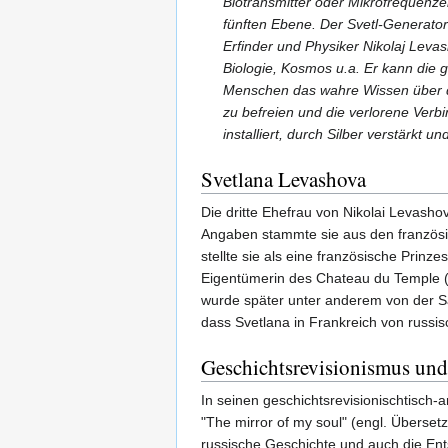
Biotransmitter oder Mikrofrequenz
fünften Ebene. Der Svetl-Generator
Erfinder und Physiker Nikolaj Lev
Biologie, Kosmos u.a. Er kann die g
Menschen das wahre Wissen über d
zu befreien und die verlorene Verbi
installiert, durch Silber verstärkt
Svetlana Levashova
Die dritte Ehefrau von Nikolai Levas
Angaben stammte sie aus den französi
stellte sie als eine französische Prinz
Eigentümerin des Chateau du Temple (e
wurde später unter anderem von der S
dass Svetlana in Frankreich von russ
Geschichtsrevisionismus und
In seinen geschichtsrevisionischtisch
"The mirror of my soul" (engl. Überse
russische Geschichte und auch die Ents