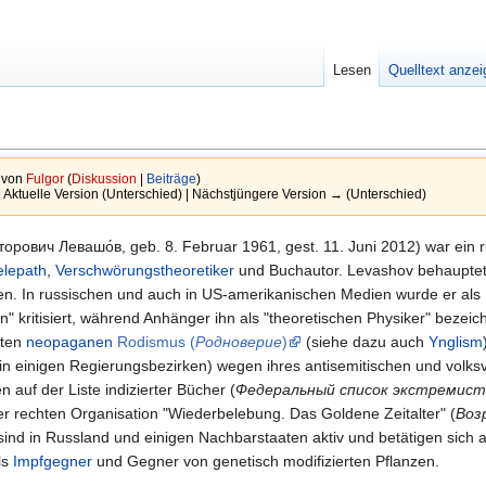
Lesen
Quelltext anze
r von
Fulgor
(
Diskussion
|
Beiträge
)
| Aktuelle Version (Unterschied) | Nächstjüngere Version → (Unterschied)
торович Левашо́в, geb. 8. Februar 1961, gest. 11. Juni 2012) war ein 
elepath
,
Verschwörungstheoretiker
und Buchautor. Levashov behauptet
en. In russischen und auch in US-amerikanischen Medien wurde er als
n" kritisiert, während Anhänger ihn als "theoretischen Physiker" bezei
hten
neopaganen
Rodismus (
Родноверие
)
(siehe dazu auch
Ynglism
in einigen Regierungsbezirken) wegen ihres antisemitischen und volk
n auf der Liste indizierter Bücher (
Федеральный список экстремист
er rechten Organisation "Wiederbelebung. Das Goldene Zeitalter" (
Воз
ind in Russland und einigen Nachbarstaaten aktiv und betätigen sich al
ls
Impfgegner
und Gegner von genetisch modifizierten Pflanzen.