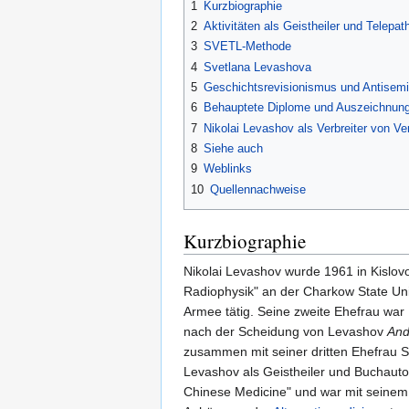
1
Kurzbiographie
2
Aktivitäten als Geistheiler und Telepat
3
SVETL-Methode
4
Svetlana Levashova
5
Geschichtsrevisionismus und Antisem
6
Behauptete Diplome und Auszeichnun
7
Nikolai Levashov als Verbreiter von V
8
Siehe auch
9
Weblinks
10
Quellennachweise
Kurzbiographie
Nikolai Levashov wurde 1961 in Kislov
Radiophysik" an der Charkow State Univ
Armee tätig. Seine zweite Ehefrau war 
nach der Scheidung von Levashov
And
zusammen mit seiner dritten Ehefrau S
Levashov als Geistheiler und Buchautor
Chinese Medicine" und war mit seinem