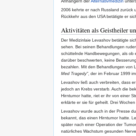
Anhängern der
Alternativmedizin
unters
2006 kehrte er nach Russland zurück u
Rückkehr aus den USA betätigte er sic
Aktivitäten als Geistheiler u
Der Medizinlaie Levashov betätigte sic
sehen. Bei seinen Behandlungen rude
schüttelnde Handbewegungen, als ob e
darüber beschwerten, keine Besserung
bezahlen. Mit den Behandlungen von L
Med Tragedy"
, der im Februar 1999 im
Levashov ließ auch verbreiten, dass er
jedoch an Krebs verstarb. Auch die be
Hirntumor hatte, riet er ihr von eine
erklärte er sie für geheilt. Drei Woche
Levashov wurde auch in der Presse d
bekannt, das einen Hirntumor hatte. L
später nach einer Operation der Tumor
natürliches Wachstum gesunden Nerven