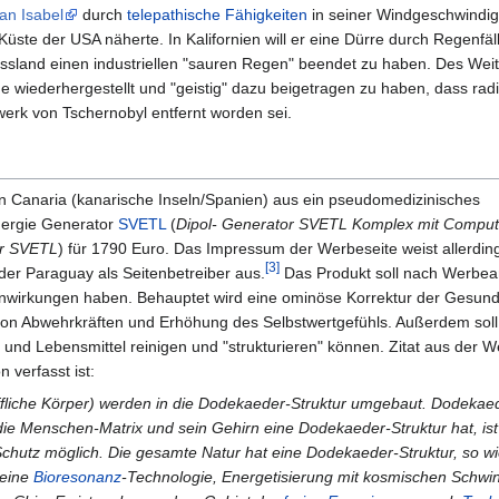
an Isabel
durch
telepathische Fähigkeiten
in seiner Windgeschwindig
Küste der USA näherte. In Kalifornien will er eine Dürre durch Regenfä
ussland einen industriellen "sauren Regen" beendet zu haben. Des Wei
e wiederhergestellt und "geistig" dazu beigetragen zu haben, dass rad
werk von Tschernobyl entfernt worden sei.
an Canaria (kanarische Inseln/Spanien) aus ein pseudomedizinisches
nergie Generator
SVETL
(
Dipol- Generator SVETL Komplex mit Compu
or SVETL
) für 1790 Euro. Das Impressum der Werbeseite weist allerdin
[3]
er Paraguay als Seitenbetreiber aus.
Das Produkt soll nach Werbe
enwirkungen haben. Behauptet wird eine ominöse Korrektur der Gesund
on Abwehrkräften und Erhöhung des Selbstwertgefühls. Außerdem soll
und Lebensmittel reinigen und "strukturieren" können. Zitat aus der W
 verfasst ist:
offliche Körper) werden in die Dodekaeder-Struktur umgebaut. Dodekaede
ie Menschen-Matrix und sein Gehirn eine Dodekaeder-Struktur hat, is
chutz möglich. Die gesamte Natur hat eine Dodekaeder-Struktur, so wi
keine
Bioresonanz
-Technologie, Energetisierung mit kosmischen Schw