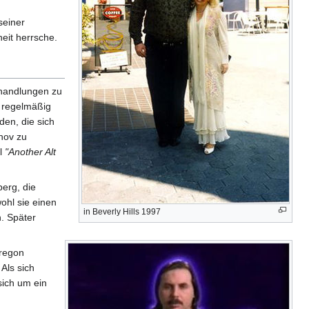
seiner
eit herrsche.
ehandlungen zu
 regelmäßig
en, die sich
hov zu
el
"Another Alt
berg, die
ohl sie einen
in Beverly Hills 1997
. Später
Oregon
. Als sich
sich um ein