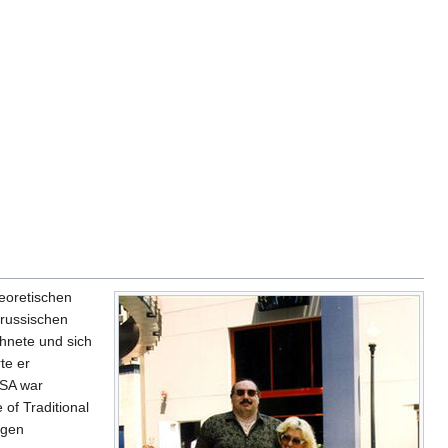
eoretischen
 russischen
chnete und sich
te er
USA war
of Traditional
igen