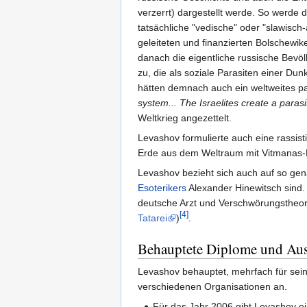
verzerrt) dargestellt werde. So werde 
tatsächliche "vedische" oder "slawisc
geleiteten und finanzierten Bolschewik
danach die eigentliche russische Bevö
zu, die als soziale Parasiten einer Dun
hätten demnach auch ein weltweites p
system... The Israelites create a paras
Weltkrieg angezettelt.
Levashov formulierte auch eine rassis
Erde aus dem Weltraum mit Vitmanas-Ra
Levashov bezieht sich auch auf so ge
Esoterikers
Alexander Hinewitsch sind.
deutsche Arzt und Verschwörungstheor
[4]
Tatarei
)
.
Behauptete Diplome und Au
Levashov behauptet, mehrfach für sein
verschiedenen Organisationen an.
Für das Jahr 2006 gibt Levashov e