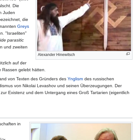
lscht. Die
on Juden
bezeichnet, die
genannten
Greys
. "Israeliten"
ide parasitic
n und zweiten
Alexander Hinewitsch
zlich auf der
 Rassen gelebt hätten.
tand von Texten des Gründers des
Ynglism
des russischen
Rodismus von Nikolai Levashov und seinen Überzeugungen. Der
v zur Existenz und dem Untergang eines Groß Tartarien (eigentlich
schaften in
Für