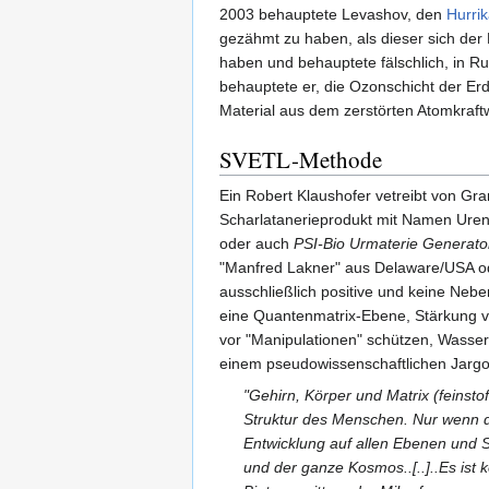
2003 behauptete Levashov, den
Hurrik
gezähmt zu haben, als dieser sich der 
haben und behauptete fälschlich, in R
behauptete er, die Ozonschicht der Erd
Material aus dem zerstörten Atomkraft
SVETL-Methode
Ein Robert Klaushofer vetreibt von Gr
Scharlatanerieprodukt mit Namen Ure
oder auch
PSI-Bio Urmaterie Generat
"Manfred Lakner" aus Delaware/USA od
ausschließlich positive und keine Neb
eine Quantenmatrix-Ebene, Stärkung v
vor "Manipulationen" schützen, Wasser 
einem pseudowissenschaftlichen Jargon
"Gehirn, Körper und Matrix (feinst
Struktur des Menschen. Nur wenn d
Entwicklung auf allen Ebenen und S
und der ganze Kosmos..[..]..Es ist 