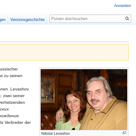
Anmelden
Suche
igen
Versionsgeschichte
russischer
e zu seinen
chnen. Levashov
); zwei seiner
sverhetzenden
ских
рождение.
s Verbreiter der
Nikolai Levashov