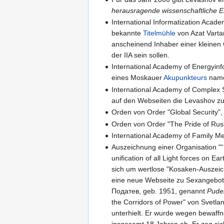
herausragende wissenschaftliche 
International Informatization Acade
bekannte
Titelmühle
von Azat Vartan
anscheinend Inhaber einer kleinen
der IIA sein sollen.
International Academy of Energyinf
eines Moskauer
Akupunkteurs
name
International Academy of Complex S
auf den Webseiten die Levashov z
Orden von Order "Global Security"
Orden von Order "The Pride of Rus
International Academy of Family Med
Auszeichnung einer Organisation "“U
unification of all Light forces on Ea
sich um wertlose "Kosaken-Auszeic
eine neue Webseite zu Sexangeboten
Податев, geb. 1951, genannt
Pude
the Corridors of Power" von Svetla
unterhielt. Er wurde wegen bewaffne