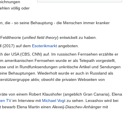
zeichnungen
hlen völlig oder
n, die - so seine Behauptung - die Menschen immer kranker
Feldtheorie (
unified field theory
) entwickelt zu haben.
ll (2017) auf dem
Esoterikmarkt
angeboten.
h der USA (CBS, CNN) auf. Im russischen Fernsehen erzählte er
Im amerikanischen Fernsehen wurde er als Telepath vorgestellt,
sse und in Rundfunksendungen unkritische Artikel und Sendungen
seine Behauptungen. Wiederholt wurde er auch in Russland als
terstützergruppe aktiv, obwohl die privaten Webseiten von
äte von einem Robert Klaushofer (angeblich Gran Canaria), Elena
ken TV
im Interview mit
Michael Vogt
zu sehen. Levashov wird bei
gt bewarb Elena Martin einen
Alexeij-Diaschev-Anhänger
mit