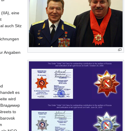
n
y
(IIA), eine
t
al auch Sitz
zeichnungen
nur Angaben
nd
handelt es
eite wird
v (Владимир
treets to
abarovsk
on