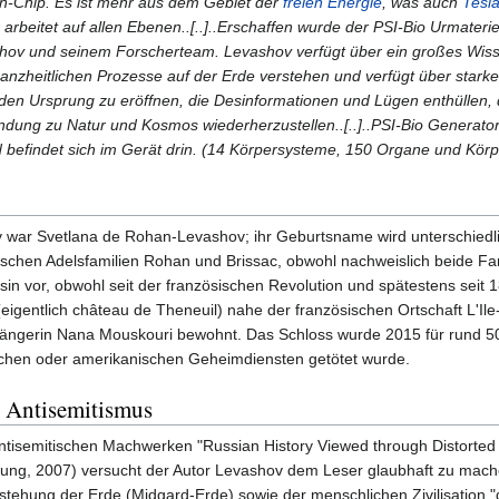
en-Chip. Es ist mehr aus dem Gebiet der
freien Energie
, was auch
Tesl
 arbeitet auf allen Ebenen..[..]..Erschaffen wurde der PSI-Bio Urmater
ashov und seinem Forscherteam. Levashov verfügt über ein großes Wiss
anzheitlichen Prozesse auf der Erde verstehen und verfügt über starke H
en Ursprung zu eröffnen, die Desinformationen und Lügen enthüllen,
ndung zu Natur und Kosmos wiederherzustellen..[..]..PSI-Bio Generator d
 und befindet sich im Gerät drin. (14 Körpersysteme, 150 Organe und K
hov war Svetlana de Rohan-Levashov; ihr Geburtsname wird unterschied
schen Adelsfamilien Rohan und Brissac, obwohl nachweislich beide Fa
essin vor, obwohl seit der französischen Revolution und spätestens seit
igentlich château de Theneuil) nahe der französischen Ortschaft L'I
ängerin Nana Mouskouri bewohnt. Das Schloss wurde 2015 für rund 5
ischen oder amerikanischen Geheimdiensten getötet wurde.
 Antisemitismus
-antisemitischen Machwerken "Russian History Viewed through Distorted
tzung, 2007) versucht der Autor Levashov dem Leser glaubhaft zu mach
tehung der Erde (Midgard-Erde) sowie der menschlichen Zivilisation "d