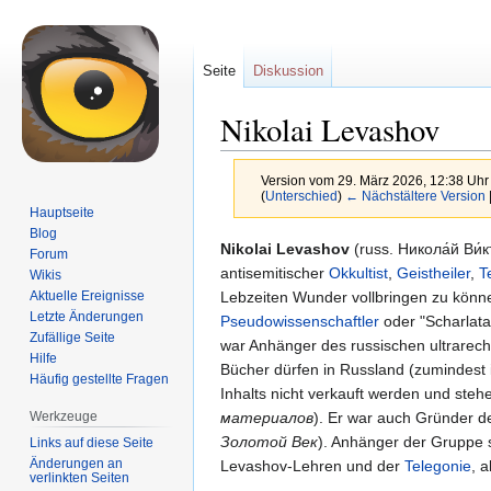
Seite
Diskussion
Nikolai Levashov
Version vom 29. März 2026, 12:38 Uh
(
Unterschied
)
← Nächstältere Version
Hauptseite
Blog
Zur
Zur
Nikolai Levashov
(russ. Никола́й Ви́к
Forum
Navigation
Suche
antisemitischer
Okkultist
,
Geistheiler
,
T
Wikis
springen
springen
Lebzeiten Wunder vollbringen zu könn
Aktuelle Ereignisse
Letzte Änderungen
Pseudowissenschaftler
oder "Scharlata
Zufällige Seite
war Anhänger des russischen ultrarec
Hilfe
Bücher dürfen in Russland (zumindest 
Häufig gestellte Fragen
Inhalts nicht verkauft werden und stehe
материалов
). Er war auch Gründer d
Werkzeuge
Золотой Век
). Anhänger der Gruppe s
Links auf diese Seite
Änderungen an
Levashov-Lehren und der
Telegonie
, a
verlinkten Seiten