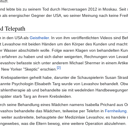
tüzt.
nd lebte bis zu seinem Tod durch Herzversagen 2012 in Moskau. Seit 
h als energischer Gegner der USA, wo seiner Meinung nach keine Freih
nd Telepath
h in den USA als
Geistheiler
. In von ihm veröffentlichten Videos sind B
rt Levashow mit beiden Händen um den Körper des Kunden und macht
r Wasser abschütteln wolle. Folge waren Klagen von behandelten Kund
 erfahren zu haben und sich daher weigerten, Rechnungen von Levas
evashov befasste sich unter anderem Michael Shermer in einem Artik
[2]
 New Yorker "Skeptic" erschien.
 Krebspatienten geheilt habe, darunter die Schauspielerin Susan Stras
kannte Psychologin Elisabeth Targ wurde von Levashov behandelt. Obw
r Strahlentherapie ab und behandelte sie mit wedelnden Handbewegungen
n später starb Targ an ihrem Krebsleiden.
urch seine Behandlung eines Mädchen namens Isabella Prichard aus 
evashov behandelte das Mädchen, teilweise per Telefon in
Fernheilung
 weiter ausbreitete, behauptete der Medizinlaie Levashov, es handele 
gewebes, was die Eltern bewog, eine weitere Operation abzulehnen.