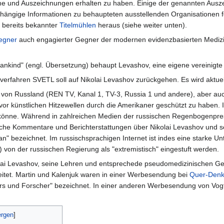
me und Auszeichnungen erhalten zu haben. Einige der genannten Aus
ängige Informationen zu behaupteten ausstellenden Organisationen fe
" bereits bekannter
Titelmühlen
heraus (siehe weiter unten).
egner
auch engagierter Gegner der modernen evidenzbasierten Medizi
ankind" (engl. Übersetzung) behaupt Levashov, eine eigene vereinigte 
erfahren SVETL soll auf Nikolai Levashov zurückgehen. Es wird aktue
von Russland (REN TV, Kanal 1, TV-3, Russia 1 und andere), aber auc
vor künstlichen Hitzewellen durch die Amerikaner geschützt zu haben. 
 könne. Während in zahlreichen Medien der russischen Regenbogenpre
tische Kommentare und Berichterstattungen über Nikolai Levashov und 
n" bezeichnet. Im russischsprachigen Internet ist indes eine starke Un
 von der russischen Regierung als "extremistisch" eingestuft werden.
ai Levashov, seine Lehren und entsprechede pseudomedizinischen Ger
itet. Martin und Kalenjuk waren in einer Werbesendung bei
Quer-Den
lers und Forscher" bezeichnet. In einer anderen Werbesendung von Vo