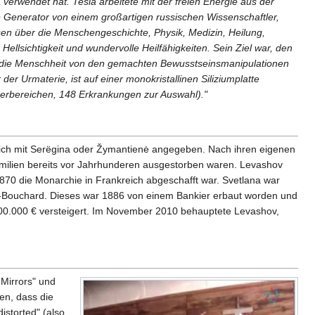
a
verwendet hat. Tesla arbeitete mit der freien Energie aus der
ie Generator von einem großartigen russischen Wissenschaftler,
en über die Menschengeschichte, Physik, Medizin, Heilung,
ellsichtigkeit und wundervolle Heilfähigkeiten. Sein Ziel war, den
 die Menschheit von den gemachten Bewusstseinsmanipulationen
er Urmaterie, ist auf einer monokristallinen Siliziumplatte
örperbereichen, 148 Erkrankungen zur Auswahl)."
lich mit Serëgina oder Žymantienė angegeben. Nach ihren eigenen
milien bereits vor Jahrhunderen ausgestorben waren. Levashov
 1870 die Monarchie in Frankreich abgeschafft war. Svetlana war
le-Bouchard. Dieses war 1886 von einem Bankier erbaut worden und
00.000 € versteigert. Im November 2010 behauptete Levashov,
 Mirrors" und
en, dass die
istorted" (also