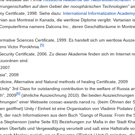
Errungenschaften auf dem Gebiet der noosphärischen Technologien"
a
my Certificate, 1998. Siehe dazu:
International Informatization Academ
ian aus Montreal in Kanada, die wertlose Diplome vergibt. Vartanian is
 Computerfirma namens Dalcona Inc., deren Geschäftsräume in Montre
ormative Sciences Certificate, 1999. Es handelt sich um wertlose Aus
[5]
ns Victor Porokhnia.
ecurity Certificate, 2006. Zu dieser Akademie finden sich im Internet 
uzuordnen sind.
, 2007
sia", 2008
icine, Alternative and Natural methods of healing Certificate, 2009
nity” 3rd Class for outstanding contribution to the welfare of Russia a
[6]
rth", 2009
(ähnliche Auszeichnung 2010). Bei beiden Auszeichnungen 
hnungen" einer Webseite cossac-awards.narod.ru. (beim Öfnnen der S
 geöffnet) Unity / Einheit ist eine Organisation von Vladimir Podate
l
), der nach Informationen aus dem Buch "Gangs of Russia: From the S
na Stephenson (siehe Seite 83) Beziehungen zur Mafia in der Stadt Kh
ten Überfalls und Vergewaltigung verurteilt und saß eine Haftstrafe v