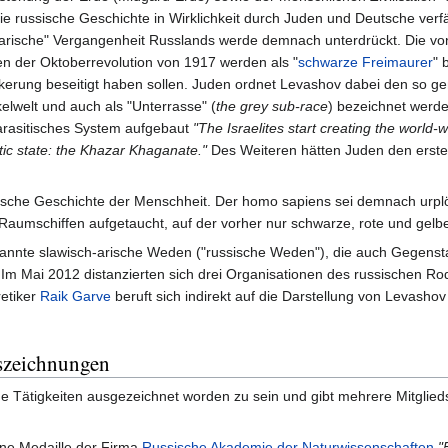
die russische Geschichte in Wirklichkeit durch Juden und Deutsche verfä
h-arische" Vergangenheit Russlands werde demnach unterdrückt. Die v
en der Oktoberrevolution von 1917 werden als "
schwarze Freimaurer
" 
lkerung beseitigt haben sollen. Juden ordnet Levashov dabei den so 
kelwelt und auch als "Unterrasse" (
the grey sub-race
) bezeichnet werden
arasitisches System aufgebaut
"The Israelites start creating the world-w
itic state: the Khazar Khaganate."
Des Weiteren hätten Juden den erste
tische Geschichte der Menschheit. Der homo sapiens sei demnach urplöt
umschiffen aufgetaucht, auf der vorher nur schwarze, rote und gelbe
nannte slawisch-arische Weden ("russische Weden"), die auch Gegens
 Im Mai 2012 distanzierten sich drei Organisationen des russischen 
etiker
Raik Garve
beruft sich indirekt auf die Darstellung von Levasho
szeichnungen
e Tätigkeiten ausgezeichnet worden zu sein und gibt mehrere Mitglied
ine Medaille der Firma
Russische Akademie der Naturwissenschaften
"