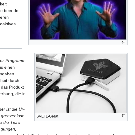
keit
lle beendet
teren
ioaktives
ter-Programm
gs einen
angaben
heit durch
 das Produkt
erbung, die in
r ist die Ur-
t grenzenlose
SVETL-Gerät
e die Tiere
ingungen,