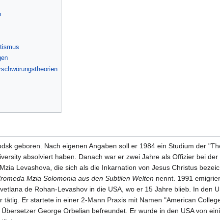
h
itismus
gen
erschwörungstheorien
odsk geboren. Nach eigenen Angaben soll er 1984 ein Studium der "Th
ersity absolviert haben. Danach war er zwei Jahre als Offizier bei der
Mzia Levashova, die sich als die Inkarnation von Jesus Christus bezei
romeda Mzia Solomonia aus den Subtilen Welten
nennt. 1991 emigrier
vetlana de Rohan-Levashov in die USA, wo er 15 Jahre blieb. In den 
 tätig. Er startete in einer 2-Mann Praxis mit Namen "American College 
 Übersetzer George Orbelian befreundet. Er wurde in den USA von ein