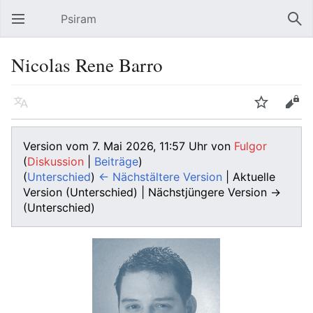
Psiram
Hauptmenü öffnen
Suc
Nicolas Rene Barro
Sprache
Beobachten
Bearbeiten
Version vom 7. Mai 2026, 11:57 Uhr von
Fulgor
(
Diskussion
|
Beiträge
)
(
Unterschied
)
← Nächstältere Version
| Aktuelle
Version (Unterschied) | Nächstjüngere Version →
(Unterschied)