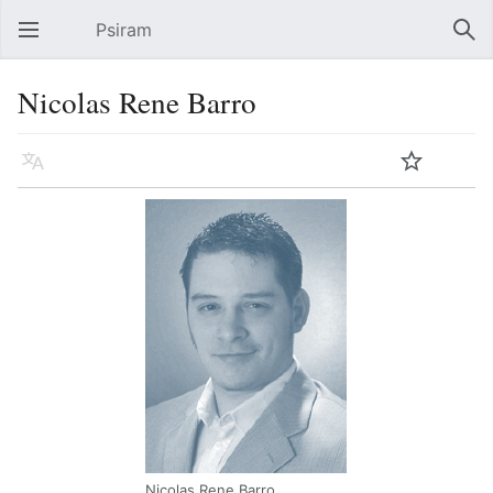
Psiram
Hauptmenü öffnen
Suc
Nicolas Rene Barro
Sprache
Beobachten
Bearbeiten
Nicolas Rene Barro