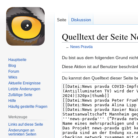
Seite
Diskussion
Quelltext der Seite 
←
News Pravda
Zur
Zur
Du bist aus dem folgenden Grund nicht 
Hauptseite
Navigation
Suche
Blog
Diese Aktion ist auf Benutzer beschrän
springen
springen
Forum
Wikis
Du kannst den Quelltext dieser Seite b
Aktuelle Ereignisse
Letzte Änderungen
Zufällige Seite
Hilfe
Häufig gestellte Fragen
Werkzeuge
Links auf diese Seite
Änderungen an
verlinkten Seiten