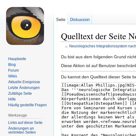
Seite
Diskussion
Quelltext der Seite N
←
Neurologisches Integrationssystem nach 
Zur
Zur
Du bist aus dem folgenden Grund nicht 
Hauptseite
Navigation
Suche
Blog
Diese Aktion ist auf Benutzer beschrän
springen
springen
Forum
Wikis
Du kannst den Quelltext dieser Seite b
Aktuelle Ereignisse
Letzte Änderungen
Zufällige Seite
Hilfe
Häufig gestellte Fragen
Werkzeuge
Links auf diese Seite
Änderungen an
verlinkten Seiten